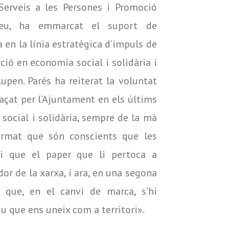
Serveis a les Persones i Promoció
leu, ha emmarcat el suport de
a en la línia estratègica d’impuls de
cció en economia social i solidària i
upen. Parés ha reiterat la voluntat
raçat per l’Ajuntament en els últims
social i solidària, sempre de la mà
firmat que són conscients que les
 i que el paper que li pertoca a
or de la xarxa, i ara, en una segona
t que, en el canvi de marca, s’hi
riu que ens uneix com a territori».