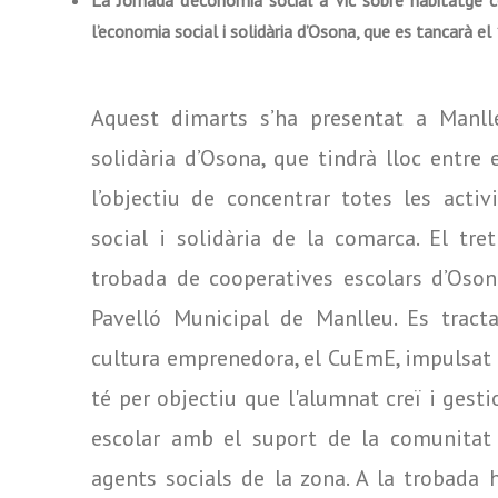
La Jornada d’economia social a Vic sobre habitatge 
l’economia social i solidària d’Osona, que es tancarà e
Aquest dimarts s’ha presentat a Manll
solidària d’Osona, que tindrà lloc entre
l’objectiu de concentrar totes les acti
social i solidària de la comarca. El tr
trobada de cooperatives escolars d’Oson
Pavelló Municipal de Manlleu. Es trac
cultura emprenedora, el CuEmE, impulsat 
té per objectiu que l'alumnat creï i gest
escolar amb el suport de la comunitat e
agents socials de la zona. A la trobada